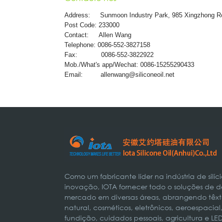
Address:
Sunmoon Industry Park, 985 Xingzhong R
Post Code: 233000
Contact: Allen Wang
Telephone: 0086-552-3827158
Fax: 0086-552-3822922
Mob./What's app/Wechat: 0086-15255290433
Email:
allenwang@siliconeoil.net
Como um fabricante líder na indústria de silí
inovação, IOTA fornecer todo o soluções de d
mercado em diversas áreas, abrangendo têxteis
natural, cosméticos, eletrônicos, aeroespaci
fundição, cuidados pessoais, agricultura e LE