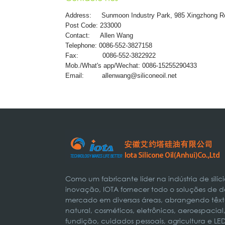
Address:
Sunmoon Industry Park, 985 Xingzhong R
Post Code: 233000
Contact: Allen Wang
Telephone: 0086-552-3827158
Fax: 0086-552-3822922
Mob./What's app/Wechat: 0086-15255290433
Email:
allenwang@siliconeoil.net
Como um fabricante líder na indústria de silí
inovação, IOTA fornecer todo o soluções de d
mercado em diversas áreas, abrangendo têxteis
natural, cosméticos, eletrônicos, aeroespaci
fundição, cuidados pessoais, agricultura e LE